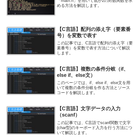
「math.h」を用いて底が2の対数関数を求
める方法を解説します。
【C言語】配列の添え字（要素番
C言語基礎
号）を変数で表す
この記事では、C言語で配列の添え字（要
素番号）を変数で表す方法について解説
します。
【C言語】複数の条件分岐（if、
C言語基礎
else if、else文）
このページでは、if、else if、else文を用
いて複数の条件分岐を作る方法とソース
コードを解説します。
【C言語】文字データの入力
C言語基礎
（scanf）
この記事では、C言語でscanf関数で文字
(char型)のキーボード入力を行う方法につ
いて解説します。