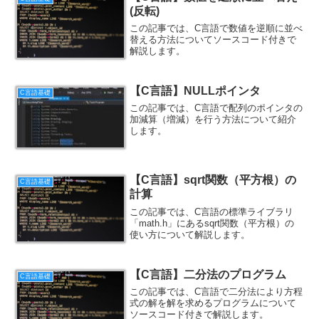
(反転)
この記事では、C言語で数値を逆順に並べ
替える方法についてソースコード付きで
解説します。
【C言語】NULLポインタ
C言語基礎
この記事では、C言語で配列のポインタの
加減算（増減）を行う方法について紹介
します。
【C言語】sqrt関数（平方根）の
C言語基礎
計算
この記事では、C言語の標準ライブラリ
「math.h」にあるsqrt関数（平方根）の
使い方について解説します。
【C言語】二分法のプログラム
C言語基礎
この記事では、C言語で二分法により方程
式の解を解を求めるプログラムについて
ソースコード付きで解説します。