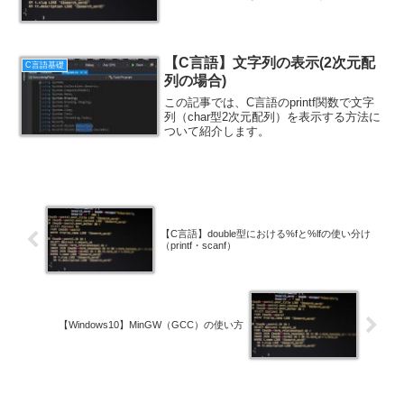
【C言語】文字列の表示(2次元配
C言語基礎
列の場合)
この記事では、C言語のprintf関数で文字
列（char型2次元配列）を表示する方法に
ついて紹介します。
【C言語】double型における%fと%lfの使い分け
（printf・scanf）
【Windows10】MinGW（GCC）の使い方