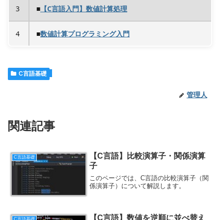
3
■
【C言語入門】数値計算処理
4
■
数値計算プログラミング入門
C言語基礎
管理人
関連記事
【C言語】比較演算子・関係演算
C言語基礎
子
このページでは、C言語の比較演算子（関
係演算子）について解説します。
【C言語】数値を逆順に並べ替え
C言語基礎