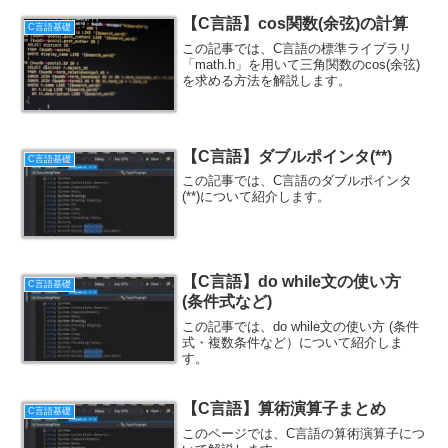
【C言語】cos関数(余弦)の計算
C言語基礎
この記事では、C言語の標準ライブラリ
「math.h」を用いて三角関数のcos(余弦)
を求める方法を解説します。
【C言語】ダブルポインタ(**)
C言語基礎
この記事では、C言語のダブルポインタ
(**)について紹介します。
【C言語】do while文の使い方
C言語基礎
(条件式など)
この記事では、do while文の使い方 (条件
式・複数条件など）について紹介しま
す。
【C言語】算術演算子まとめ
C言語基礎
このページでは、C言語の算術演算子につ