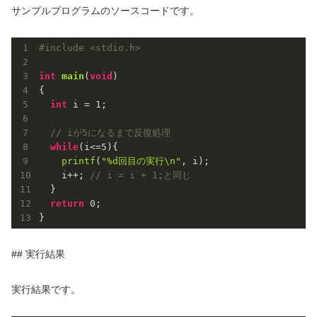
サンプルプログラムのソースコードです。
#
include
<stdio.h>
int
main
(
void
)
{

int
 i = 
1
;

// iが5になるまで反復処理
while
(i<=
5
){

printf
(
"%d回目の実行\n"
, i);

    i++; 
// i = i + 1;と同じ
  }

return
0
;

}
## 実行結果
実行結果です。