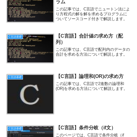
ラム
この記事では、C言語でニュートン法によ
り方程式の解を解を求めるプログラムに
ついてソースコード付きで解説します。
【C言語】合計値の求め方（配
C言語基礎
列）
この記事では、C言語で配列内のデータの
合計を求める方法について解説します。
【C言語】論理和(OR)の求め方
C言語基礎
この記事では、C言語で2進数の論理和
(OR)を求める方法について解説します。
【C言語】条件分岐（if文）
C言語基礎
このページでは、C言語で条件分岐（if