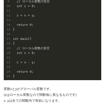
  // ローカル変数の宣言

  int z = 0;

  z = x + y;

  return 0;

}

int main()

{

  // ローカル変数の宣言

  int z = 0;

  z = x - y;

  return 0;

変数xとyがグローバル変数です。
(zはローカル変数なので関数毎に異なるものです)
x, yは全ての関数内で有効になります。