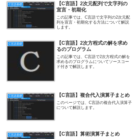
【C言語】2次元配列で文字列の
C言語基礎
宣言・初期化
この記事では、C言語で文字列の2次元配
列を宣言・初期化する方法について解説
します。
【C言語】2次方程式の解を求め
C言語基礎
るのプログラム
この記事では、C言語で2次方程式の解を
求めるのプログラムについてソースコー
ド付きで解説します。
【C言語】複合代入演算子まとめ
C言語基礎
このページでは、C言語の複合代入演算子
について解説します。
【C言語】算術演算子まとめ
C言語基礎