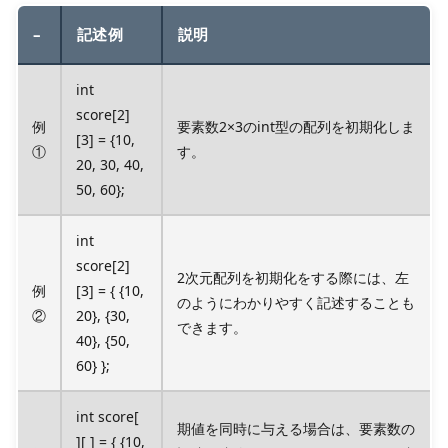
–
記述例
説明
int
score[2]
例
要素数2×3のint型の配列を初期化しま
[3] = {10,
①
す。
20, 30, 40,
50, 60};
int
score[2]
2次元配列を初期化をする際には、左
例
[3] = { {10,
のようにわかりやすく記述することも
②
20}, {30,
できます。
40}, {50,
60} };
int score[
期値を同時に与える場合は、要素数の
][ ] = { {10,