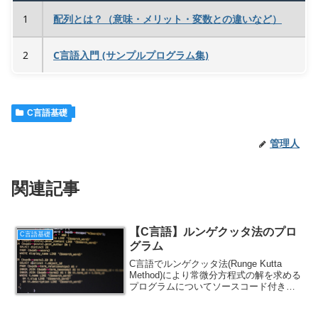
1
配列とは？（意味・メリット・変数との違いなど）
2
C言語入門 (サンプルプログラム集)
C言語基礎
管理人
関連記事
【C言語】ルンゲクッタ法のプロ
C言語基礎
グラム
C言語でルンゲクッタ法(Runge Kutta
Method)により常微分方程式の解を求める
プログラムについてソースコード付きで
解説します。