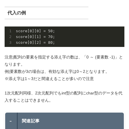
代入の例
score[
0
][
0
] = 
50
;

score[
0
][
1
] = 
70
;

score[
0
][
2
] = 
80
;
注意|配列の要素を指定する添え字の数は、「0 ～ (要素数 -1)」と
なります。
例|要素数が3の場合は、有効な添え字は0～2となります。
※添え字は1～3だと間違えることが多いので注意
1次元配列同様、2次元配列でもint型の配列にchar型のデータを代
入することはできません。
–
関連記事