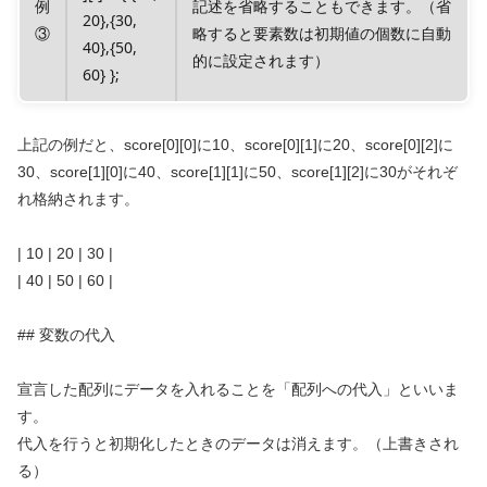
例
記述を省略することもできます。（省
20},{30,
③
略すると要素数は初期値の個数に自動
40},{50,
的に設定されます）
60} };
上記の例だと、score[0][0]に10、score[0][1]に20、score[0][2]に
30、score[1][0]に40、score[1][1]に50、score[1][2]に30がそれぞ
れ格納されます。
| 10 | 20 | 30 |
| 40 | 50 | 60 |
## 変数の代入
宣言した配列にデータを入れることを「配列への代入」といいま
す。
代入を行うと初期化したときのデータは消えます。（上書きされ
る）