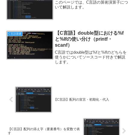
このページでは、C言語の算術演算子につ
いて解説します。
【C言語】double型における%f
C言語基礎
と%lfの使い分け（printf・
scanf）
C言語ではdouble型は%fと%lfのどちらを
使うかについてソースコード付きで解説
します。
【C言語】配列の宣言・初期化・代入
【C言語】配列の添え字（要素番号）を変数で表
す