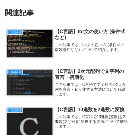
関連記事
【C言語】for文の使い方 (条件式
C言語基礎
など)
この記事では、for文の使い方 (条件式・
複数条件など）について紹介します。
【C言語】2次元配列で文字列の
C言語基礎
宣言・初期化
この記事では、C言語で文字列の2次元配
列を宣言・初期化する方法について解説
します。
【C言語】10進数を2進数に変換
C言語基礎
この記事では、C言語で10進数(整数)を2
進数(文字列)に変換する方法について解説
します。