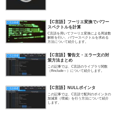
【C言語】フーリエ変換でパワー
C言語基礎
スペクトルを計算
C言語を用いてフーリエ変換による周波数
解析を行い、パワースペクトルを求める
方法について紹介します。
【C言語】警告文・エラー文の対
C言語基礎
策方法まとめ
この記事では、C言語のライブラリ関数
（#include～）について紹介します。
【C言語】NULLポインタ
C言語基礎
この記事では、C言語で配列のポインタの
加減算（増減）を行う方法について紹介
します。