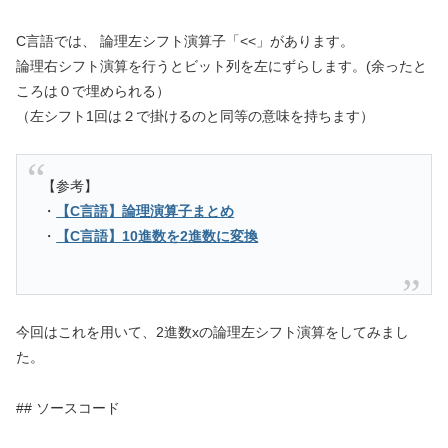
C言語では、 論理左シフト演算子「<<」があります。
論理右シフト演算を行うとビット列を左にずらします。(余ったと
ころは０で埋められる）
（左シフト1回は２で掛けるのと同等の意味を持ちます）
【参考】
・
【C言語】論理演算子まとめ
・
【C言語】10進数を2進数に変換
今回はこれを用いて、2進数xの論理左シフト演算をしてみまし
た。
## ソースコード