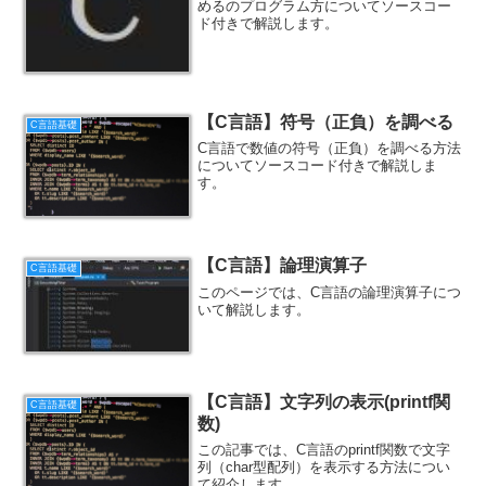
めるのプログラム方についてソースコー
ド付きで解説します。
【C言語】符号（正負）を調べる
C言語基礎
C言語で数値の符号（正負）を調べる方法
についてソースコード付きで解説しま
す。
【C言語】論理演算子
C言語基礎
このページでは、C言語の論理演算子につ
いて解説します。
【C言語】文字列の表示(printf関
C言語基礎
数)
この記事では、C言語のprintf関数で文字
列（char型配列）を表示する方法につい
て紹介します。