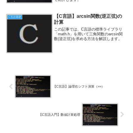
【C言語】arcsin関数(逆正弦)の
C言語基礎
計算
この記事では、C言語の標準ライブラリ
「math.h」を用いて三角関数のarcsin関
数(逆正弦)を求める方法を解説します。
【C言語】論理右シフト演算（>>）
【C言語入門】数値計算処理