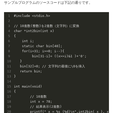
サンプルプログラムのソースコードは下記の通りです。
#include <stdio.h>

// 10進数(整数)を2進数（文字列）に変換

char *int2bin(int x)

{

    int i;

    static char bin[40];

    for(i=31; i>=0; i--){

         bin[31-i]= ((x>>i)&1 )+'0';

   }

   bin[32]=0; // 文字列の最後に\0を挿入

   return bin;

}

int main(void)

{

	// 10進数

	int x = 78;

	// 結果表示(2進数)

	printf(" x = %s (%d)\n",int2bin( x ), x );
