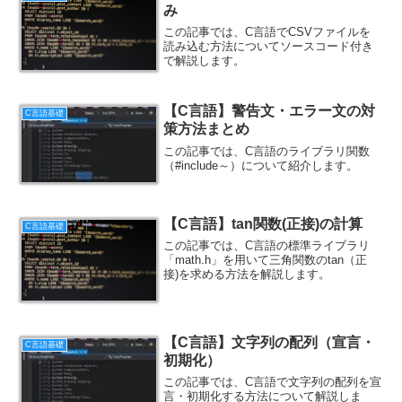
み
この記事では、C言語でCSVファイルを
読み込む方法についてソースコード付き
で解説します。
【C言語】警告文・エラー文の対
C言語基礎
策方法まとめ
この記事では、C言語のライブラリ関数
（#include～）について紹介します。
【C言語】tan関数(正接)の計算
C言語基礎
この記事では、C言語の標準ライブラリ
「math.h」を用いて三角関数のtan（正
接)を求める方法を解説します。
【C言語】文字列の配列（宣言・
C言語基礎
初期化）
この記事では、C言語で文字列の配列を宣
言・初期化する方法について解説しま