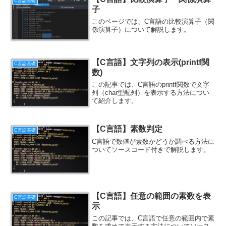
C言語基礎
子
このページでは、C言語の比較演算子（関
係演算子）について解説します。
【C言語】文字列の表示(printf関
C言語基礎
数)
この記事では、C言語のprintf関数で文字
列（char型配列）を表示する方法につい
て紹介します。
【C言語】素数判定
C言語基礎
C言語で数値が素数かどうか調べる方法に
ついてソースコード付きで解説します。
【C言語】任意の範囲の素数を表
C言語基礎
示
この記事では、C言語で任意の範囲内で素